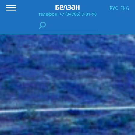
РУС
ENG
телефон: +7 (34786) 3-01-90